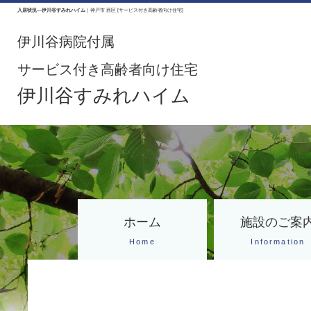
入居状況
―
伊川谷すみれハイム
｜神戸市 西区 [サービス付き高齢者向け住宅]
伊川谷病院付属
サービス付き高齢者向け住宅
伊川谷すみれハイム
ホーム
施設のご案
Home
Information